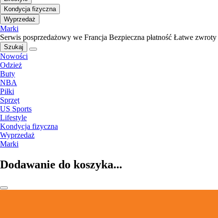
Kondycja fizyczna
Wyprzedaż
Marki
Serwis posprzedażowy we Francja
Bezpieczna płatność
Łatwe zwroty
Szukaj
Nowości
Odzież
Buty
NBA
Piłki
Sprzęt
US Sports
Lifestyle
Kondycja fizyczna
Wyprzedaż
Marki
Dodawanie do koszyka...