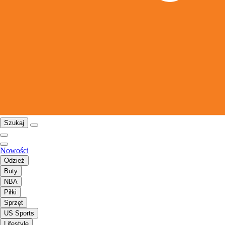
Szukaj
Nowości
Odzież
Buty
NBA
Piłki
Sprzęt
US Sports
Lifestyle